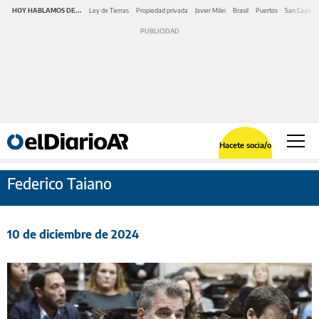
HOY HABLAMOS DE...
Ley de Tierras
Propiedad privada
Javier Milei
Brasil
Puertos
San Cayeta
Hacete socia/o
Federico Taiano
10 de diciembre de 2024