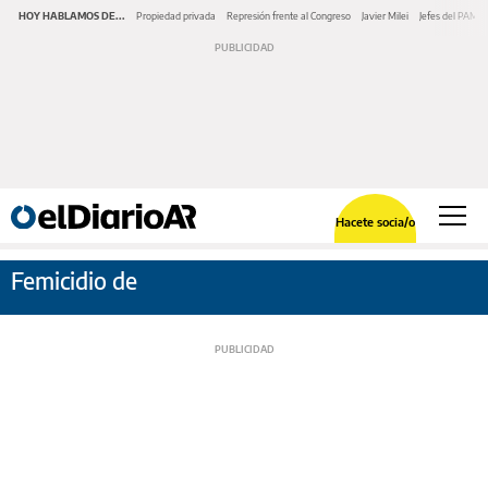
HOY HABLAMOS DE...
Propiedad privada
Represión frente al Congreso
Javier Milei
Jefes del PAMI
Hacete socia/o
Femicidio de