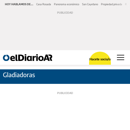
HOY HABLAMOS DE...
Casa Rosada
Panorama económico
San Cayetano
Propiedad privada
Repr
Hacete socia/o
Gladiadoras