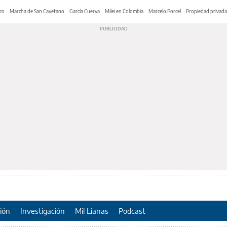
co
Marcha de San Cayetano
García Cuerva
Milei en Colombia
Marcelo Porcel
Propiedad privada
ión
Investigación
Mil Lianas
Podcast