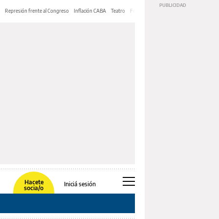
Represión frente al Congreso
Inflación CABA
Teatro
Feria de Editores
Mery Streep
Hacete
Iniciá sesión
socia/o