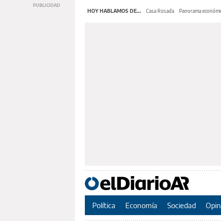
HOY HABLAMOS DE...
Casa Rosada
Panorama económi
Política
Economía
Sociedad
Opin