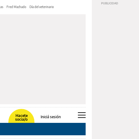
tas
Fred Machado
Día del veterinario
Hacete
Iniciá sesión
socia/o