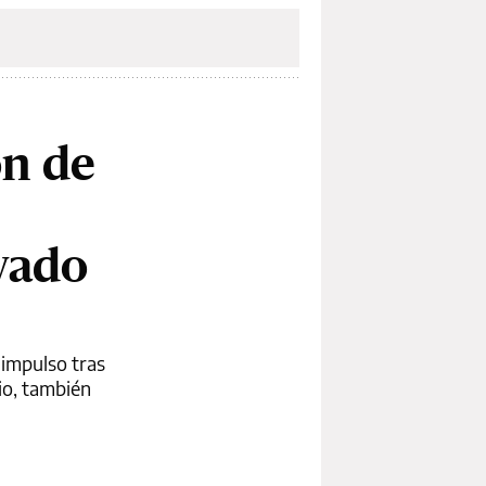
ón de
avado
 impulso tras
rio, también