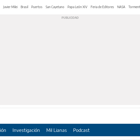
Javier Milei
Brasil
Puertos
San Cayetano
Papa León XIV
Feria de Editores
NASA
Tormen
ión
Investigación
Mil Lianas
Podcast