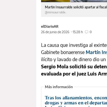
Martin Insaurralde solicitó apartar al fis
@minsaurralde.
elDiarioAR
26 de junio de 2026
15:28 h
0
La causa que investiga al exin
Gabinete bonaerense
Martín In
ilícito y lavado de dinero dio u
Sergio Mola solicitó su dete
evaluada por el juez Luis Arm
Tras los allanamientos, enco
drogas y armas en el depart