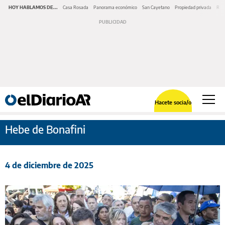
HOY HABLAMOS DE...
Casa Rosada
Panorama económico
San Cayetano
Propiedad privada
Repr
Hacete socia/o
Hebe de Bonafini
4 de diciembre de 2025