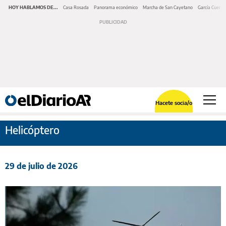
HOY HABLAMOS DE...
Casa Rosada
Panorama económico
Marcha de San Cayetano
García Cuerva
Hacete socia/o
Helicóptero
29 de julio de 2026