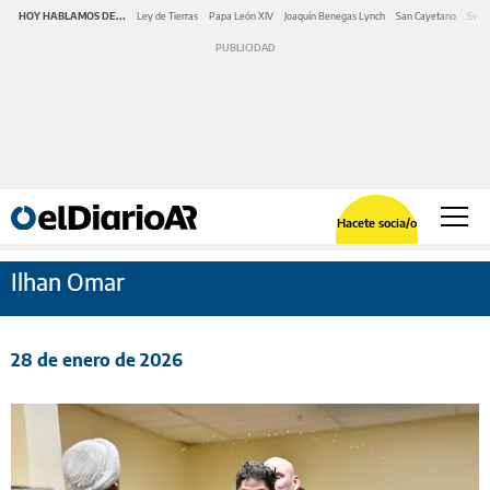
HOY HABLAMOS DE...
Ley de Tierras
Papa León XIV
Joaquín Benegas Lynch
San Cayetano
Swap
Hacete socia/o
Ilhan Omar
28 de enero de 2026