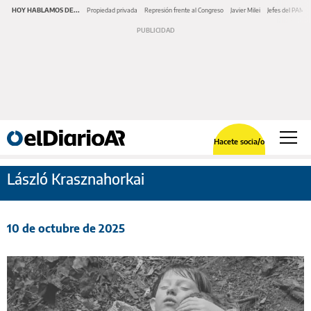
HOY HABLAMOS DE...
Propiedad privada
Represión frente al Congreso
Javier Milei
Jefes del PAMI
Hacete socia/o
László Krasznahorkai
10 de octubre de 2025