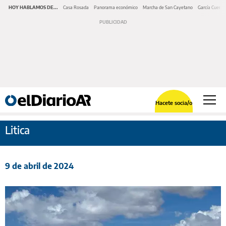
HOY HABLAMOS DE...
Casa Rosada
Panorama económico
Marcha de San Cayetano
García Cuerva
Hacete socia/o
Litica
9 de abril de 2024