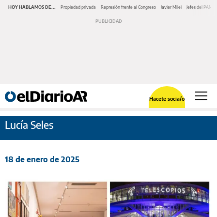
HOY HABLAMOS DE...
Propiedad privada
Represión frente al Congreso
Javier Milei
Jefes del PAMI
Hacete socia/o
Lucía Seles
18 de enero de 2025