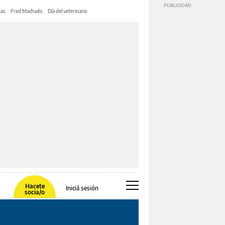
tas
Fred Machado
Día del veterinario
Hacete
Iniciá sesión
socia/o