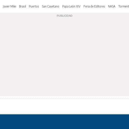
Javier Milei
Brasil
Puertos
San Cayetano
Papa León XIV
Feria de Editores
NASA
Tormen