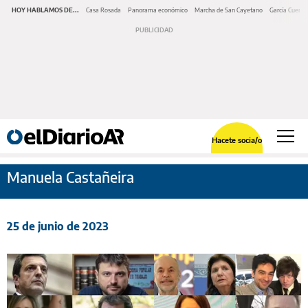
HOY HABLAMOS DE...
Casa Rosada
Panorama económico
Marcha de San Cayetano
García Cuerva
Hacete socia/o
Manuela Castañeira
25 de junio de 2023