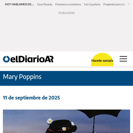
HOY HABLAMOS DE...
Casa Rosada
Panorama económico
San Cayetano
Propiedad privada
Repr
Hacete socia/o
Mary Poppins
11 de septiembre de 2025