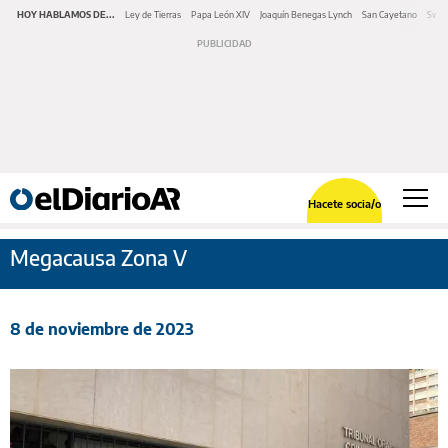
HOY HABLAMOS DE...
Ley de Tierras
Papa León XIV
Joaquín Benegas Lynch
San Cayetano
Swap
Hacete socia/o
Megacausa Zona V
8 de noviembre de 2023