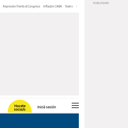
Represión frente al Congreso
Inflación CABA
Teatro
Feria de Editores
Mery Streep
Hacete
Iniciá sesión
socia/o