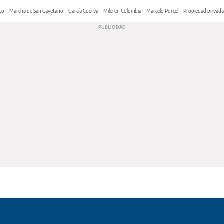
co
Marcha de San Cayetano
García Cuerva
Milei en Colombia
Marcelo Porcel
Propiedad privada