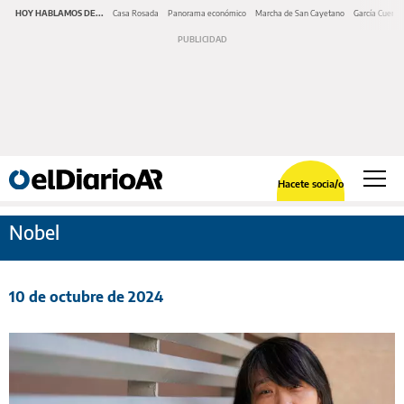
HOY HABLAMOS DE...
Casa Rosada
Panorama económico
Marcha de San Cayetano
García Cuerva
Hacete socia/o
Nobel
10 de octubre de 2024