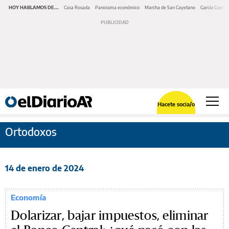
HOY HABLAMOS DE...
Casa Rosada
Panorama económico
Marcha de San Cayetano
García Cuerva
Hacete socia/o
Ortodoxos
14 de enero de 2024
Economía
Dolarizar, bajar impuestos, eliminar