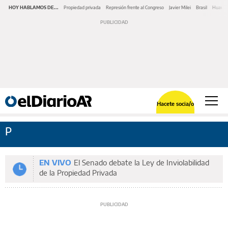
HOY HABLAMOS DE...
Propiedad privada
Represión frente al Congreso
Javier Milei
Brasil
Huawe
Hacete socia/o
P
EN VIVO
El Senado debate la Ley de Inviolabilidad
de la Propiedad Privada