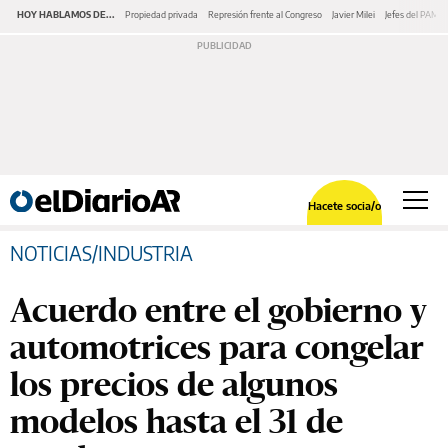
HOY HABLAMOS DE...
Propiedad privada
Represión frente al Congreso
Javier Milei
Jefes del PAMI
Hacete socia/o
NOTICIAS/INDUSTRIA
Acuerdo entre el gobierno y
automotrices para congelar
los precios de algunos
modelos hasta el 31 de