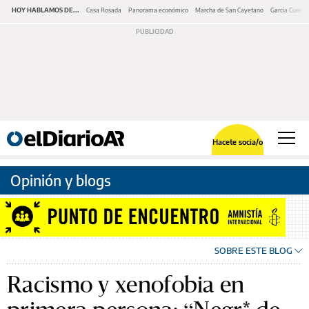
HOY HABLAMOS DE...
Casa Rosada
Panorama económico
Marcha de San Cayetano
García Cuerva
Hacete socia/o
Opinión y blogs
SOBRE ESTE BLOG
Racismo y xenofobia en