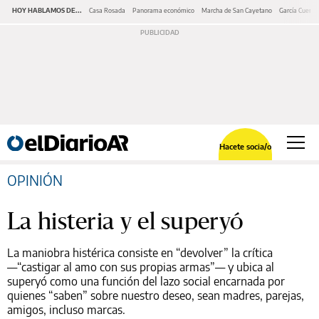
HOY HABLAMOS DE...
Casa Rosada
Panorama económico
Marcha de San Cayetano
García Cuerva
Hacete socia/o
OPINIÓN
La histeria y el superyó
La maniobra histérica consiste en “devolver” la crítica
—“castigar al amo con sus propias armas”— y ubica al
superyó como una función del lazo social encarnada por
quienes “saben” sobre nuestro deseo, sean madres, parejas,
amigos, incluso marcas.