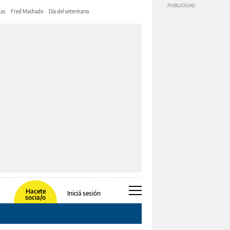
tas
Fred Machado
Día del veterinario
Hacete
Iniciá sesión
socia/o