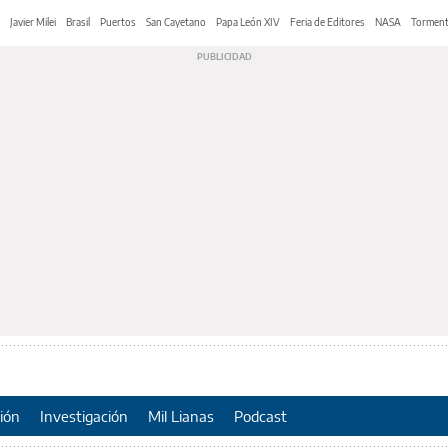
Javier Milei
Brasil
Puertos
San Cayetano
Papa León XIV
Feria de Editores
NASA
Tormen
ión
Investigación
Mil Lianas
Podcast