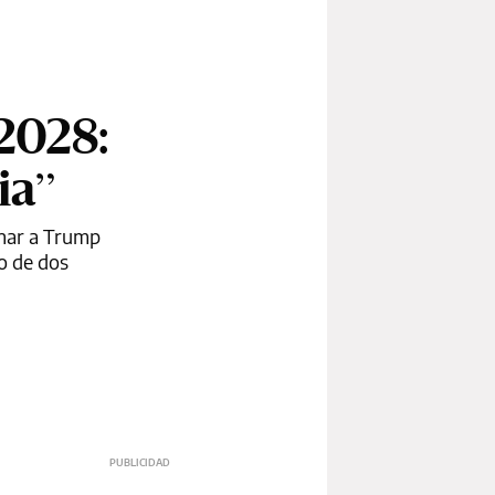
2028:
ia”
onar a Trump
o de dos