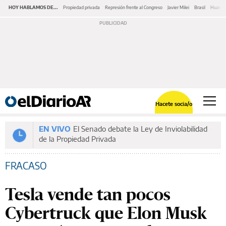
HOY HABLAMOS DE...
Propiedad privada
Represión frente al Congreso
Javier Milei
Brasil
Huawe
Hacete socia/o
EN VIVO
El Senado debate la Ley de Inviolabilidad
de la Propiedad Privada
FRACASO
Tesla vende tan pocos
Cybertruck que Elon Musk