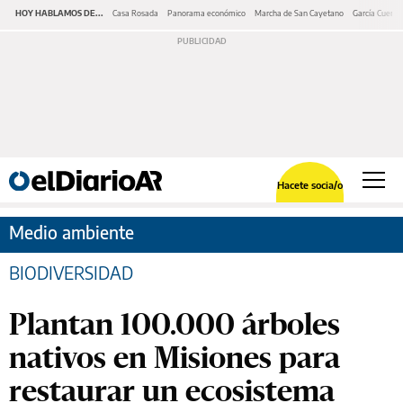
HOY HABLAMOS DE...
Casa Rosada
Panorama económico
Marcha de San Cayetano
García Cuerva
Hacete socia/o
Medio ambiente
BIODIVERSIDAD
Plantan 100.000 árboles
nativos en Misiones para
restaurar un ecosistema