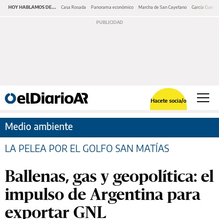
HOY HABLAMOS DE...
Casa Rosada
Panorama económico
Marcha de San Cayetano
García Cuerva
Hacete socia/o
Medio ambiente
LA PELEA POR EL GOLFO SAN MATÍAS
Ballenas, gas y geopolítica: el
impulso de Argentina para
exportar GNL