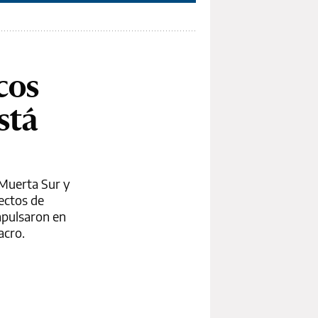
cos
stá
 Muerta Sur y
yectos de
impulsaron en
acro.