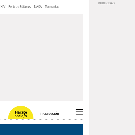
 XIV
Feria de Editores
NASA
Tormentas
Hacete
Iniciá sesión
socia/o