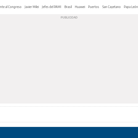
nte al Congreso
Javier Milei
Jefes del PAMI
Brasil
Huawei
Puertos
San Cayetano
Papa León