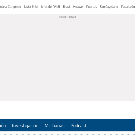
nte al Congreso
Javier Milei
Jefes del PAMI
Brasil
Huawei
Puertos
San Cayetano
Papa León
ión
Investigación
Mil Lianas
Podcast