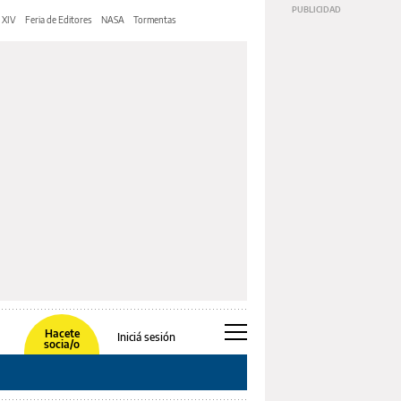
 XIV
Feria de Editores
NASA
Tormentas
Hacete
Iniciá sesión
socia/o