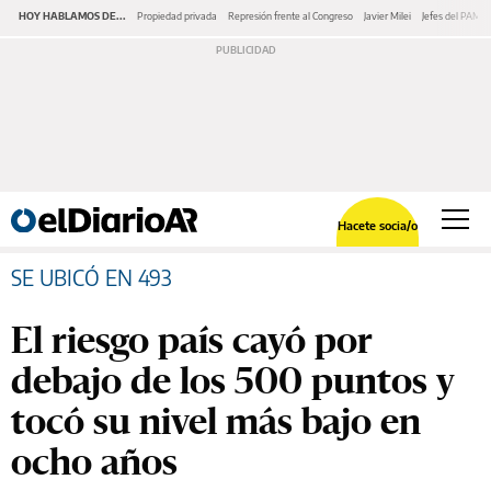
HOY HABLAMOS DE...
Propiedad privada
Represión frente al Congreso
Javier Milei
Jefes del PAMI
Hacete socia/o
SE UBICÓ EN 493
El riesgo país cayó por
debajo de los 500 puntos y
tocó su nivel más bajo en
ocho años