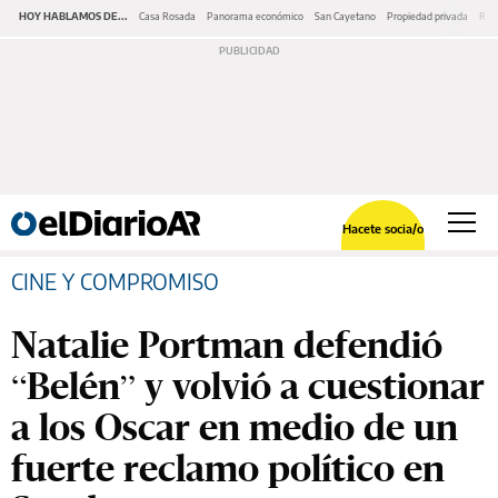
HOY HABLAMOS DE...
Casa Rosada
Panorama económico
San Cayetano
Propiedad privada
Repr
Hacete socia/o
CINE Y COMPROMISO
Natalie Portman defendió
“Belén” y volvió a cuestionar
a los Oscar en medio de un
fuerte reclamo político en