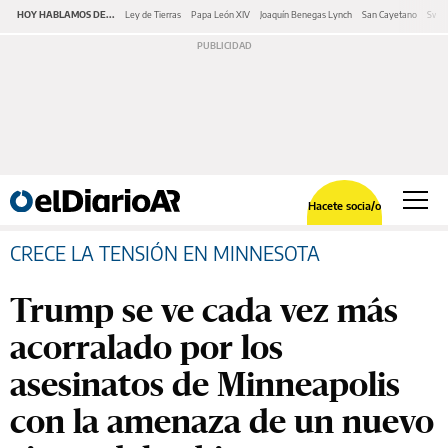
HOY HABLAMOS DE...
Ley de Tierras
Papa León XIV
Joaquín Benegas Lynch
San Cayetano
Swap
Hacete socia/o
CRECE LA TENSIÓN EN MINNESOTA
Trump se ve cada vez más
acorralado por los
asesinatos de Minneapolis
con la amenaza de un nuevo