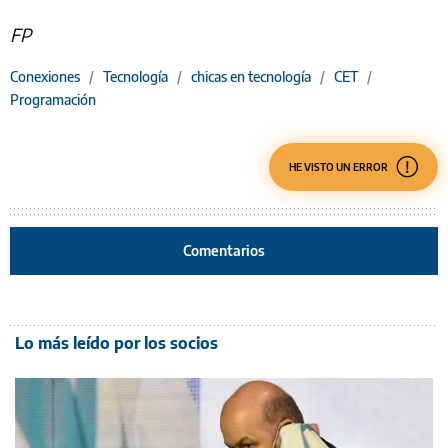
FP
Conexiones
/
Tecnología
/
chicas en tecnología
/
CET
/
Programación
HE VISTO UN ERROR
Comentarios
Lo más leído por los socios