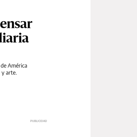
pensar
iaria
s de América
 y arte.