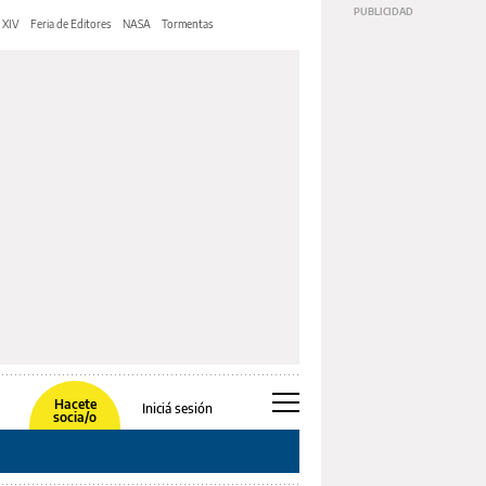
 XIV
Feria de Editores
NASA
Tormentas
Hacete
Iniciá sesión
socia/o