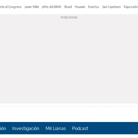
nte al Congreso
Javier Milei
Jefes del PAMI
Brasil
Huawei
Puertos
San Cayetano
Papa León
ión
Investigación
Mil Lianas
Podcast