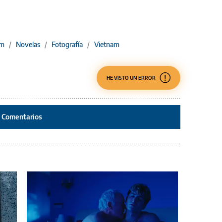
um
/
Novelas
/
Fotografía
/
Vietnam
HE VISTO UN ERROR
Comentarios