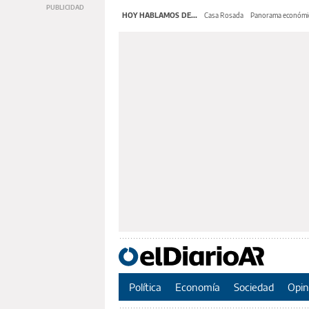
HOY HABLAMOS DE...
Casa Rosada
Panorama económi
Política
Economía
Sociedad
Opin