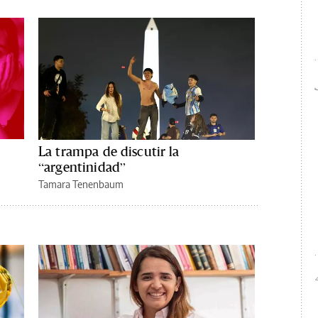
La trampa de discutir la
“argentinidad”
Tamara Tenenbaum