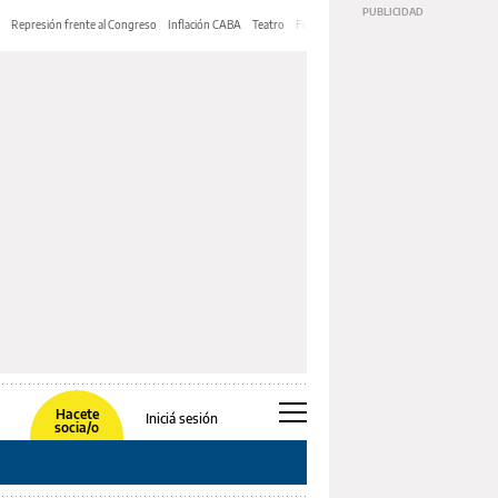
Represión frente al Congreso
Inflación CABA
Teatro
Feria de Editores
Mery Streep
Hacete
Iniciá sesión
socia/o