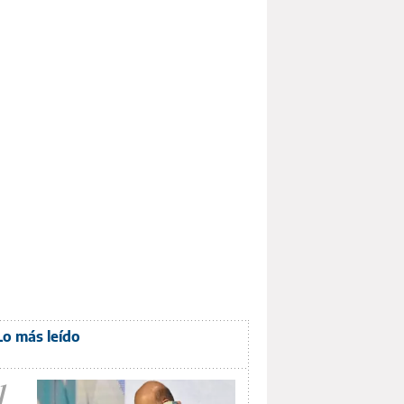
Lo más leído
1