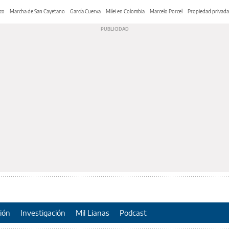
co
Marcha de San Cayetano
García Cuerva
Milei en Colombia
Marcelo Porcel
Propiedad privada
ión
Investigación
Mil Lianas
Podcast