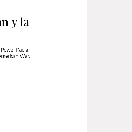
n y la
e Power Paola
 American War.