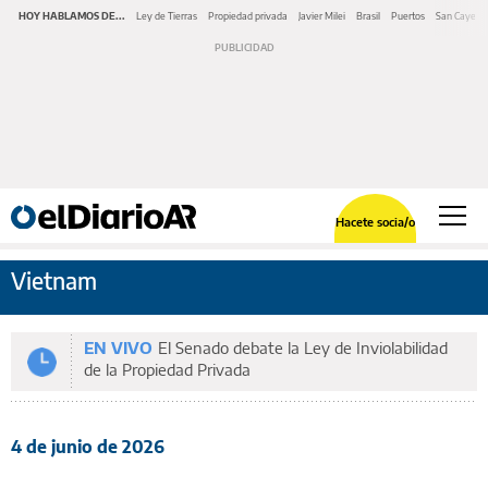
HOY HABLAMOS DE...
Ley de Tierras
Propiedad privada
Javier Milei
Brasil
Puertos
San Cayeta
Hacete socia/o
Vietnam
EN VIVO
El Senado debate la Ley de Inviolabilidad
de la Propiedad Privada
4 de junio de 2026