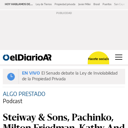
HOY HABLAMOS DE...
Ley de Tierras
Propiedad privada
Javier Milei
Brasil
Puertos
San Cayeta
Hacete socia/o
EN VIVO
El Senado debate la Ley de Inviolabilidad
de la Propiedad Privada
ALGO PRESTADO
Podcast
Steiway & Sons, Pachinko,
Milton Friedman, Kathy And