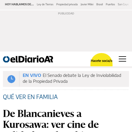
HOY HABLAMOS DE...
Ley de Tierras
Propiedad privada
Javier Milei
Brasil
Puertos
San Cayeta
Hacete socia/o
EN VIVO
El Senado debate la Ley de Inviolabilidad
de la Propiedad Privada
QUÉ VER EN FAMILIA
De Blancanieves a
Kurosawa: ver cine de