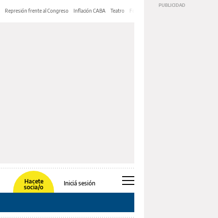
Represión frente al Congreso
Inflación CABA
Teatro
Feria de Editores
Mery Streep
Hacete
Iniciá sesión
socia/o