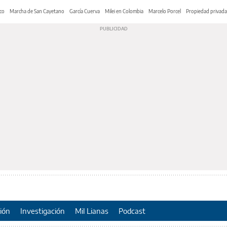
co
Marcha de San Cayetano
García Cuerva
Milei en Colombia
Marcelo Porcel
Propiedad privada
ión
Investigación
Mil Lianas
Podcast