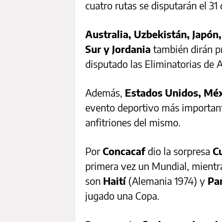
cuatro rutas se disputarán el 3
Australia, Uzbekistán, Japón,
Sur y Jordania
también dirán pr
disputado las Eliminatorias de As
Además,
Estados Unidos, Méx
evento deportivo más importante
anfitriones del mismo.
Por
Concacaf
dio la sorpresa
C
primera vez un Mundial, mientra
son
Haití
(Alemania 1974) y
Pa
jugado una Copa.