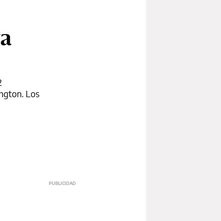
ya
2
ington. Los