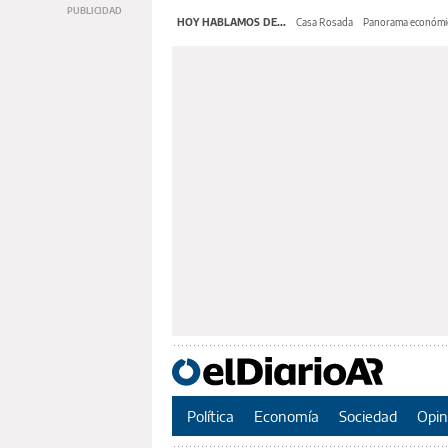
HOY HABLAMOS DE...
Casa Rosada
Panorama económi
Política
Economía
Sociedad
Opin