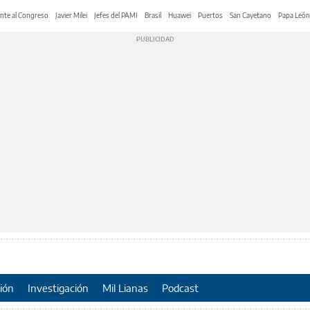
nte al Congreso
Javier Milei
Jefes del PAMI
Brasil
Huawei
Puertos
San Cayetano
Papa León
ión
Investigación
Mil Lianas
Podcast