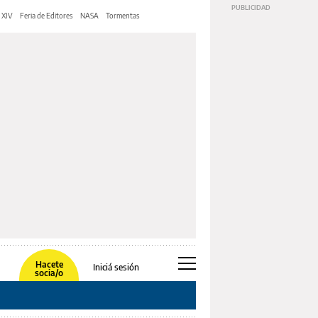
 XIV
Feria de Editores
NASA
Tormentas
Hacete
Iniciá sesión
socia/o