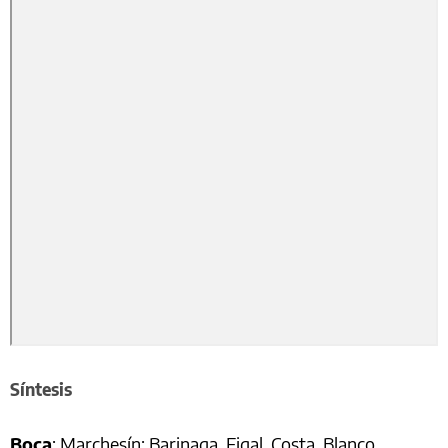
Síntesis
Boca
: Marchesín; Barinaga, Figal, Costa, Blanco,