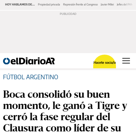
HOY HABLAMOS DE...
Propiedad privada
Represión frente al Congreso
Javier Milei
Jefes del PAMI
Hacete socia/o
FÚTBOL ARGENTINO
Boca consolidó su buen
momento, le ganó a Tigre y
cerró la fase regular del
Clausura como líder de su