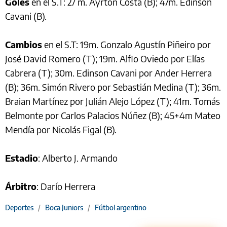
Goles
en el S.T: 27 m. Ayrton Costa (B); 47m. Edinson
Cavani (B).
Cambios
en el S.T: 19m. Gonzalo Agustín Piñeiro por
José David Romero (T); 19m. Alfio Oviedo por Elías
Cabrera (T); 30m. Edinson Cavani por Ander Herrera
(B); 36m. Simón Rivero por Sebastián Medina (T); 36m.
Braian Martínez por Julián Alejo López (T); 41m. Tomás
Belmonte por Carlos Palacios Núñez (B); 45+4m Mateo
Mendía por Nicolás Figal (B).
Estadio
: Alberto J. Armando
Árbitro
: Darío Herrera
Deportes
/
Boca Juniors
/
Fútbol argentino