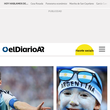
HOY HABLAMOS DE...
Casa Rosada
Panorama económico
Marcha de San Cayetano
García Cuerva
Hacete socia/o