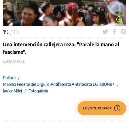
19
/ 19
Una intervención callejera reza: "Parale la mano al
fascismo".
LUCÍA MERLE
Política
/
Marcha Federal del Orgullo Antifascista Antirracista LGTBIQNB+
/
Javier Milei
/
Fotogalería
HE VISTO UN ERROR