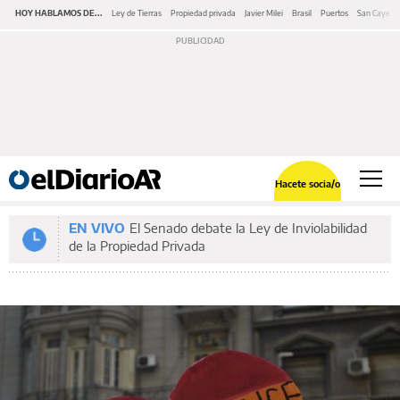
HOY HABLAMOS DE...
Ley de Tierras
Propiedad privada
Javier Milei
Brasil
Puertos
San Cayeta
Hacete socia/o
EN VIVO
El Senado debate la Ley de Inviolabilidad
de la Propiedad Privada