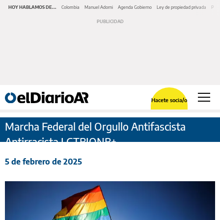
HOY HABLAMOS DE...
Colombia
Manuel Adorni
Agenda Gobierno
Ley de propiedad privada
Pano
Hacete socia/o
Marcha Federal del Orgullo Antifascista
Antirracista LGTBIQNB+
5 de febrero de 2025