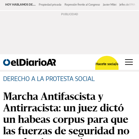
HOY HABLAMOS DE...
Propiedad privada
Represión frente al Congreso
Javier Milei
Jefes del PAMI
Hacete socia/o
DERECHO A LA PROTESTA SOCIAL
Marcha Antifascista y
Antirracista: un juez dictó
un habeas corpus para que
las fuerzas de seguridad no