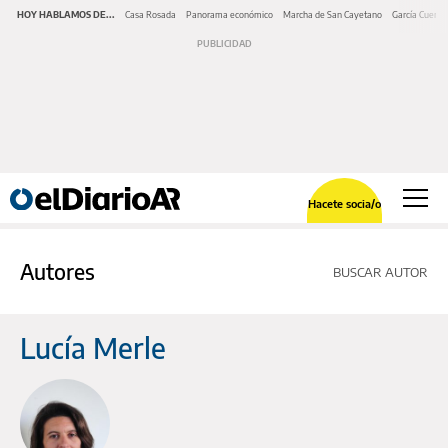
HOY HABLAMOS DE...
Casa Rosada
Panorama económico
Marcha de San Cayetano
García Cuerva
Hacete socia/o
Autores
BUSCAR AUTOR
Lucía Merle