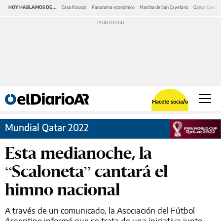
HOY HABLAMOS DE...
Casa Rosada
Panorama económico
Marcha de San Cayetano
García Cuerva
Hacete socia/o
Mundial Qatar 2022
Esta medianoche, la
“Scaloneta” cantará el
himno nacional
A través de un comunicado, la Asociación del Fútbol
Argentino informó que se trata de una iniciativa junto