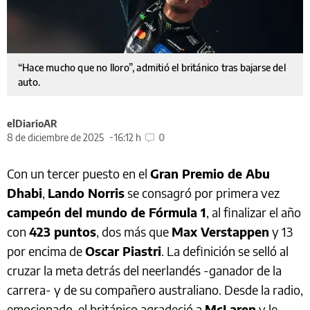
“Hace mucho que no lloro”, admitió el británico tras bajarse del
auto.
elDiarioAR
8 de diciembre de 2025
16:12 h
0
Con un tercer puesto en el
Gran Premio de Abu
Dhabi
,
Lando Norris
se consagró por primera vez
campeón del mundo de Fórmula 1
, al finalizar el año
con
423 puntos
, dos más que
Max Verstappen
y 13
por encima de
Oscar Piastri
. La definición se selló al
cruzar la meta detrás del neerlandés -ganador de la
carrera- y de su compañero australiano. Desde la radio,
emocionado, el británico agradeció a
McLaren
y le