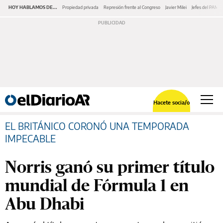
HOY HABLAMOS DE...
Propiedad privada
Represión frente al Congreso
Javier Milei
Jefes del PAMI
Hacete socia/o
EL BRITÁNICO CORONÓ UNA TEMPORADA
IMPECABLE
Norris ganó su primer título
mundial de Fórmula 1 en
Abu Dhabi