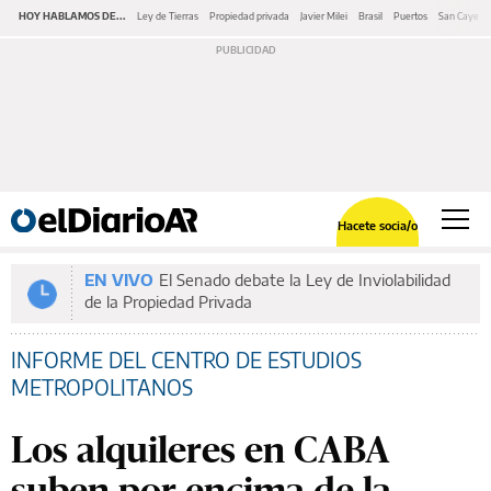
HOY HABLAMOS DE...
Ley de Tierras
Propiedad privada
Javier Milei
Brasil
Puertos
San Cayeta
Hacete socia/o
EN VIVO
El Senado debate la Ley de Inviolabilidad
de la Propiedad Privada
INFORME DEL CENTRO DE ESTUDIOS
METROPOLITANOS
Los alquileres en CABA
suben por encima de la