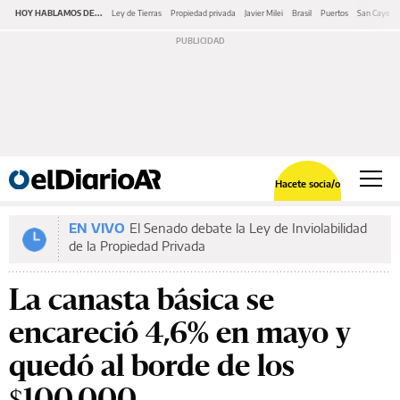
HOY HABLAMOS DE...
Ley de Tierras
Propiedad privada
Javier Milei
Brasil
Puertos
San Cayeta
Hacete socia/o
EN VIVO
El Senado debate la Ley de Inviolabilidad
de la Propiedad Privada
La canasta básica se
encareció 4,6% en mayo y
quedó al borde de los
$100.000