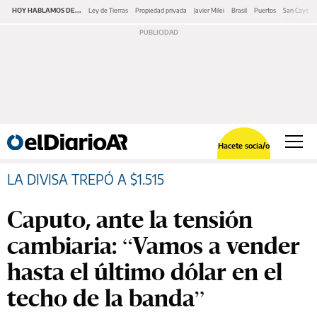
HOY HABLAMOS DE...
Ley de Tierras
Propiedad privada
Javier Milei
Brasil
Puertos
San Cayeta
Hacete socia/o
LA DIVISA TREPÓ A $1.515
Caputo, ante la tensión
cambiaria: “Vamos a vender
hasta el último dólar en el
techo de la banda”